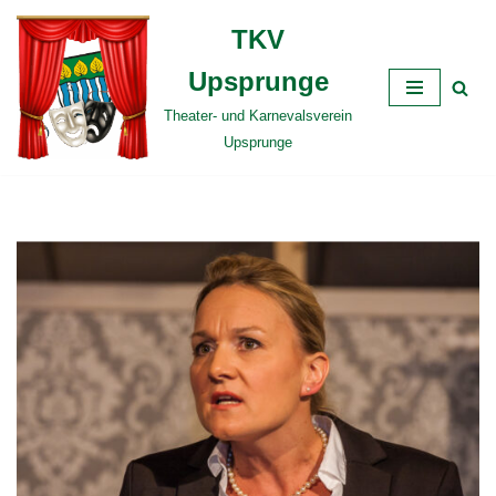
TKV
Zum
Upsprunge
Inhalt
springen
Theater- und Karnevalsverein
Upsprunge