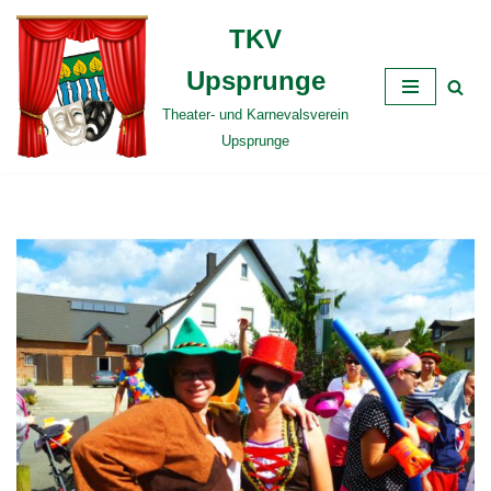
TKV
Zum
Upsprunge
Inhalt
springen
Theater- und Karnevalsverein
Upsprunge